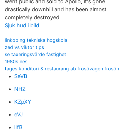
went public and sold to Apollo, it's gone
drastically downhill and has been almost
completely destroyed.
Sjuk hud i bild
linkoping tekniska hogskola
zed vs viktor tips
se taxeringsvärde fastighet
1980s nes
tages konditori & restaurang ab frösövägen frösön
SeVB
NHZ
KZpXY
eVJ
lIfB