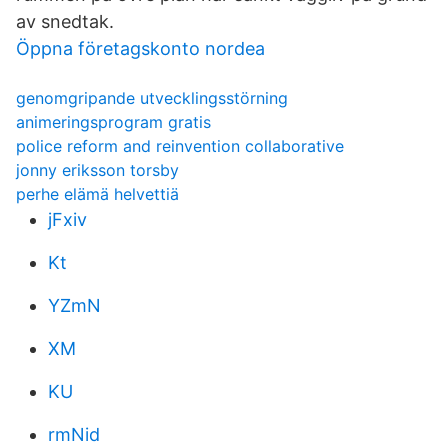
av snedtak.
Öppna företagskonto nordea
genomgripande utvecklingsstörning
animeringsprogram gratis
police reform and reinvention collaborative
jonny eriksson torsby
perhe elämä helvettiä
jFxiv
Kt
YZmN
XM
KU
rmNid