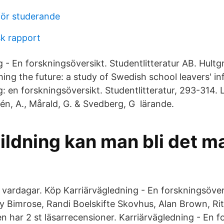
för studerande
sk rapport
 - En forskningsöversikt. Studentlitteratur AB. Hultg
ng the future: a study of Swedish school leavers' inf
: en forskningsöversikt. Studentlitteratur, 293-314. L
vén, A., Mårald, G. & Svedberg, G lärande.
ldning kan man bli det man
 vardagar. Köp Karriärvägledning - En forskningsöver
 Bimrose, Randi Boelskifte Skovhus, Alan Brown, Rit
 har 2 st läsarrecensioner. Karriärvägledning - En f