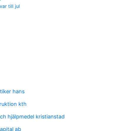
r till jul
tiker hans
uktion kth
och hjälpmedel kristianstad
pital ab