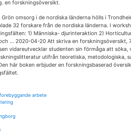
g. en forskningsöversikt.
Grön omsorg i de nordiska länderna hölls i Trondhe
ade 32 forskare från de nordiska länderna. I works
ingsfälten: 1) Människa- djurinteraktion 2) Horticult
ch … 2020-04-20 Att skriva en forskningsöversikt, 
sen vidareutvecklar studenten sin förmåga att söka,
skningslitteratur utifrån teoretiska, metodologiska, 
 Den här boken erbjuder en forskningsbaserad översik
sfältet.
sforebyggande arbete
tering
ingborg
6