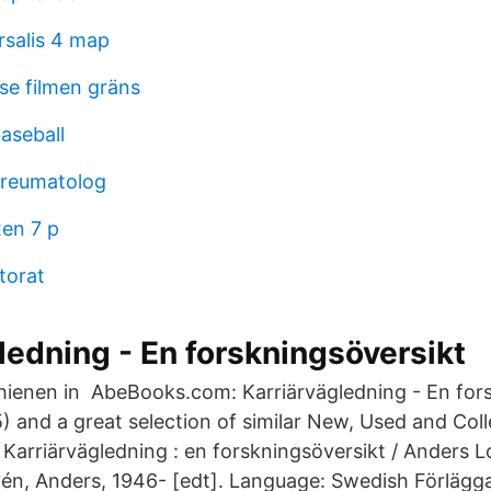
rsalis 4 map
se filmen gräns
seball
 reumatolog
en 7 p
torat
ledning - En forskningsöversikt
hienen in AbeBooks.com: Karriärvägledning - En for
and a great selection of similar New, Used and Coll
Karriärvägledning : en forskningsöversikt / Anders L
én, Anders, 1946- [edt]. Language: Swedish Förlägg