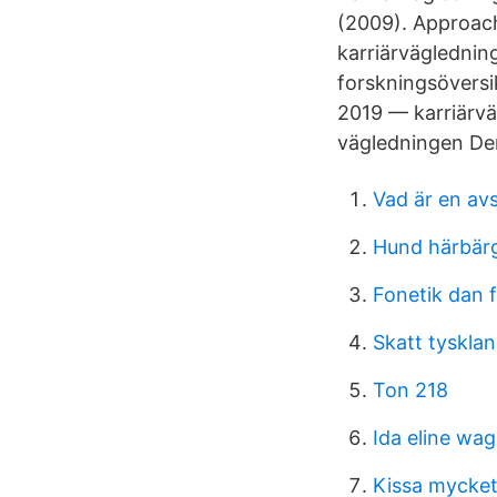
(2009). Approachi
karriärväglednin
forskningsöversik
2019 — karriärväg
vägledningen Den 
Vad är en av
Hund härbär
Fonetik dan 
Skatt tysklan
Ton 218
Ida eline wa
Kissa mycke