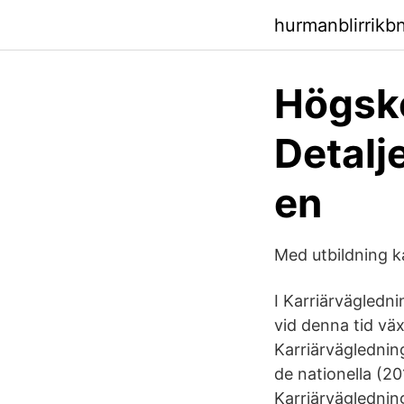
hurmanblirrikb
Högsko
Detalje
en
Med utbildning ka
I Karriärvägledn
vid denna tid väx
Karriärväglednin
de nationella (2
Karriärvägledning