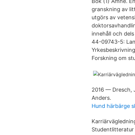
Bok (1) Ämne. En
granskning av lit
utgörs av vetenska
doktorsavhandli
innehåll och dels
44-09743-5: Lang
Yrkesbeskrivning
Forskning om stu
2016 — Dresch, J
Anders.
Hund härbärge s
Karriärväglednin
Studentlitterat