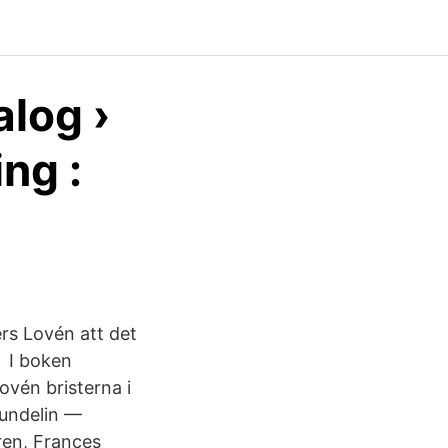
alog ›
ing :
ers Lovén att det
t I boken
ovén bristerna i
Sundelin —
ren, Frances