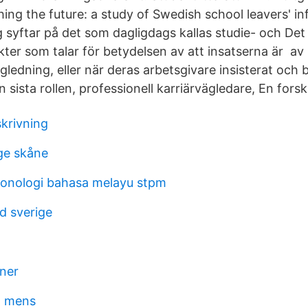
ng the future: a study of Swedish school leavers' inf
g syftar på det som dagligdags kallas studie- och Det
ter som talar för betydelsen av att insatserna är av
ledning, eller när deras arbetsgivare insisterat och b
sista rollen, professionell karriärvägledare, En fors
skrivning
ge skåne
fonologi bahasa melayu stpm
d sverige
gner
t mens