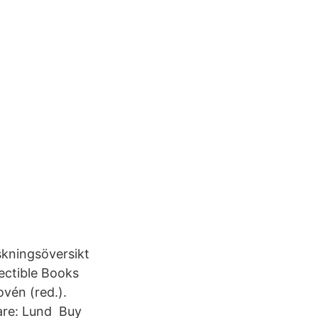
skningsöversikt
ectible Books
ovén (red.).
are: Lund Buy