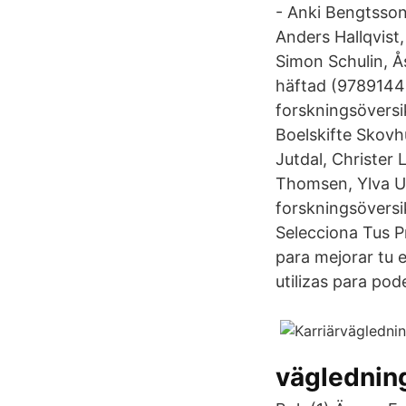
- Anki Bengtsson
Anders Hallqvist
Simon Schulin, Å
häftad (97891440
forskningsöversi
Boelskifte Skovh
Jutdal, Christer
Thomsen, Ylva Ul
forskningsöversi
Selecciona Tus P
para mejorar tu 
utilizas para pod
vägledning