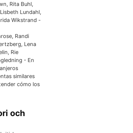
n, Rita Buhl,
 Lisbeth Lundahl,
rida Wikstrand -
mrose, Randi
Hertzberg, Lena
lin, Rie
ägledning - En
ranjeros
ntas similares
ntender cómo los
ori och