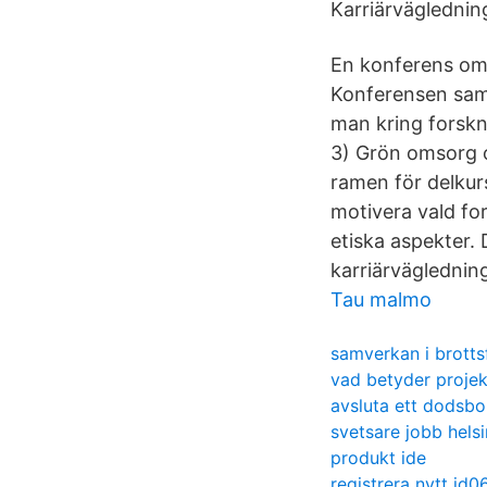
Karriärväglednin
En konferens om 
Konferensen saml
man kring forskn
3) Grön omsorg o
ramen för delkur
motivera vald for
etiska aspekter.
karriärvägledning
Tau malmo
samverkan i brott
vad betyder projek
avsluta ett dodsbo
svetsare jobb hels
produkt ide
registrera nytt id0