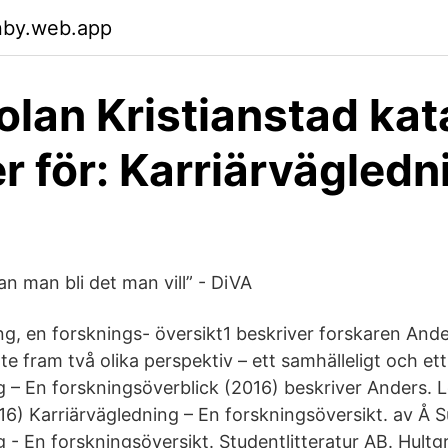
nby.web.app
lan Kristianstad kat
r för: Karriärvägledn
n man bli det man vill” - DiVA
ing, en forsknings- översikt1 beskriver forskaren And
te fram två olika perspektiv – ett samhälleligt och et
g – En forskningsöverblick (2016) beskriver Anders. L
016) Karriärvägledning – En forskningsöversikt. av Å 
 - En forskningsöversikt. Studentlitteratur AB. Hultg