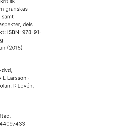
kritisk
som granskas
r samt
spekter, dels
ikt: ISBN: 978-91-
ng
an (2015)
(+dvd,
v L Larsson ·
lan. I: Lovén,
ftad.
9144097433