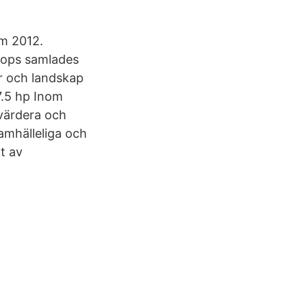
im 2012.
hops samlades
ur och landskap
7.5 hp Inom
 värdera och
samhälleliga och
t av