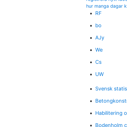
hur manga dagar kva
RF
bo
AJy
We
Cs
UW
Svensk statis
Betongkonstr
Habilitering 
Bodenholm ca