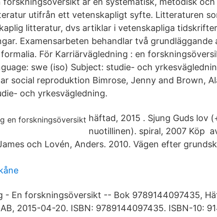
 forskningsöversikt är en systematisk, metodisk och 
teratur utifrån ett vetenskapligt syfte. Litteraturen 
plig litteratur, dvs artiklar i vetenskapliga tidskrifte
ngar. Examensarbeten behandlar två grundläggande a
 formalia. För Karriärvägledning : en forskningsövers
uage: swe (iso) Subject: studie- och yrkesvägledni
ar social reproduktion Bimrose, Jenny and Brown, Al
die- och yrkesvägledning.
häftad, 2015 . Sjung Guds lov 
nuotillinen). spiral, 2007 Köp a
ames och Lovén, Anders. 2010. Vägen efter grundsko
kåne
g - En forskningsöversikt -- Bok 9789144097435, Hä
ur AB, 2015-04-20. ISBN: 9789144097435. ISBN-10: 