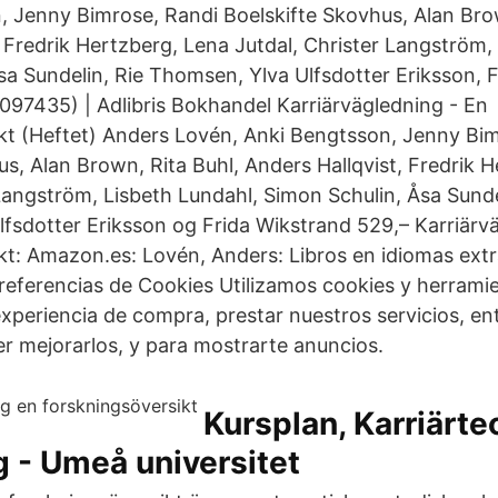
, Jenny Bimrose, Randi Boelskifte Skovhus, Alan Brow
, Fredrik Hertzberg, Lena Jutdal, Christer Langström,
sa Sundelin, Rie Thomsen, Ylva Ulfsdotter Eriksson, F
97435) | Adlibris Bokhandel Karriärvägledning - En
kt (Heftet) Anders Lovén, Anki Bengtsson, Jenny Bi
us, Alan Brown, Rita Buhl, Anders Hallqvist, Fredrik 
 Langström, Lisbeth Lundahl, Simon Schulin, Åsa Sunde
fsdotter Eriksson og Frida Wikstrand 529,– Karriärv
kt: Amazon.es: Lovén, Anders: Libros en idiomas ext
referencias de Cookies Utilizamos cookies y herramie
experiencia de compra, prestar nuestros servicios, e
er mejorarlos, y para mostrarte anuncios.
Kursplan, Karriärte
 - Umeå universitet