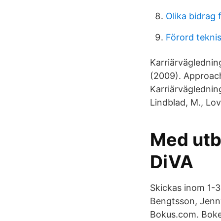
Olika bidrag 
Förord tekni
Karriärvägledning
(2009). Approachi
Karriärvägledning
Lindblad, M., Lo
Med utbi
DiVA
Skickas inom 1-3
Bengtsson, Jenny
Bokus.com. Boken