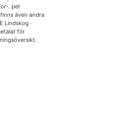
or-. pet
 finns även andra
 E Lindskog ·
etalat för
kningsöversikt.