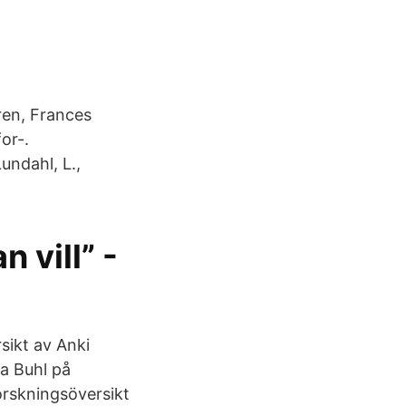
ren, Frances
or-.
undahl, L.,
 vill” -
sikt av Anki
a Buhl på
orskningsöversikt