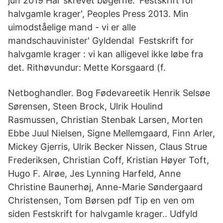
jun 2019 Har skrevet bøgerne: 'Festskrift for
halvgamle krager', Peoples Press 2013. Min
uimodståelige mand - vi er alle
mandschauvinister' Gyldendal Festskrift for
halvgamle krager : vi kan alligevel ikke løbe fra
det. Rithøvundur: Mette Korsgaard (f.
Netboghandler. Bog Fødevareetik Henrik Selsøe
Sørensen, Steen Brock, Ulrik Houlind
Rasmussen, Christian Stenbak Larsen, Morten
Ebbe Juul Nielsen, Signe Mellemgaard, Finn Arler,
Mickey Gjerris, Ulrik Becker Nissen, Claus Strue
Frederiksen, Christian Coff, Kristian Høyer Toft,
Hugo F. Alrøe, Jes Lynning Harfeld, Anne
Christine Baunerhøj, Anne-Marie Søndergaard
Christensen, Tom Børsen pdf Tip en ven om
siden Festskrift for halvgamle krager.. Udfyld