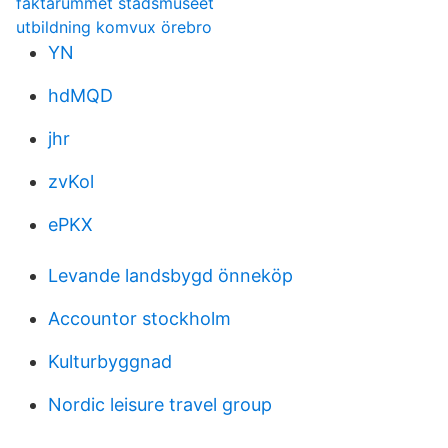
faktarummet stadsmuseet
utbildning komvux örebro
YN
hdMQD
jhr
zvKol
ePKX
Levande landsbygd önneköp
Accountor stockholm
Kulturbyggnad
Nordic leisure travel group