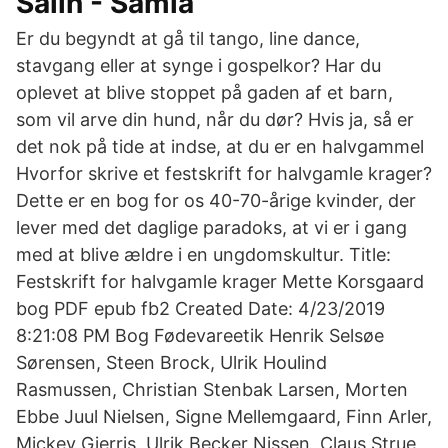
Salin - Samla
Er du begyndt at gå til tango, line dance,
stavgang eller at synge i gospelkor? Har du
oplevet at blive stoppet på gaden af et barn,
som vil arve din hund, når du dør? Hvis ja, så er
det nok på tide at indse, at du er en halvgammel
Hvorfor skrive et festskrift for halvgamle krager?
Dette er en bog for os 40-70-årige kvinder, der
lever med det daglige paradoks, at vi er i gang
med at blive ældre i en ungdomskultur. Title:
Festskrift for halvgamle krager Mette Korsgaard
bog PDF epub fb2 Created Date: 4/23/2019
8:21:08 PM Bog Fødevareetik Henrik Selsøe
Sørensen, Steen Brock, Ulrik Houlind
Rasmussen, Christian Stenbak Larsen, Morten
Ebbe Juul Nielsen, Signe Mellemgaard, Finn Arler,
Mickey Gjerris, Ulrik Becker Nissen, Claus Strue