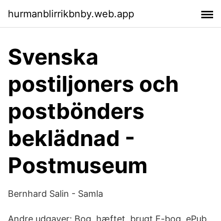
hurmanblirrikbnby.web.app
Svenska
postiljoners och
postbönders
beklädnad -
Postmuseum
Bernhard Salin - Samla
Andre udgaver: Bog, hæftet, brugt E-bog, ePub