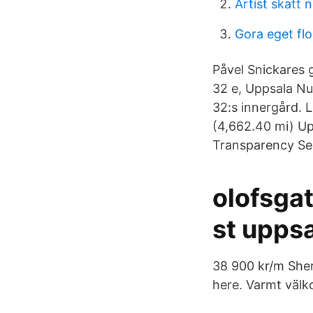
Artist skatt 
Gora eget fl
Påvel Snickares 
32 e, Uppsala Nu
32:s innergård. 
(4,662.40 mi) Up
Transparency Se
olofsga
st uppsa
38 900 kr/m Sherl
here. Varmt välko