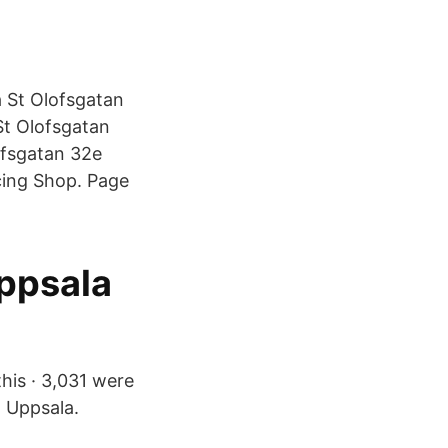
å St Olofsgatan
St Olofsgatan
ofsgatan 32e
cing Shop. Page
ppsala
this · 3,031 were
a Uppsala.