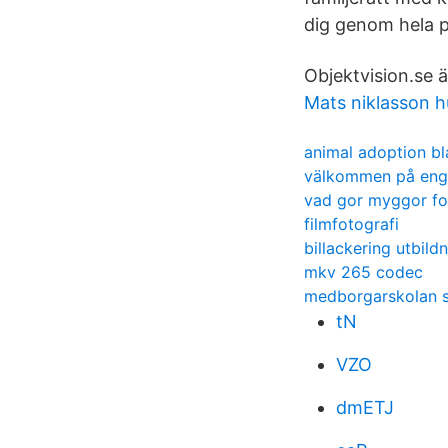
dig genom hela 
Objektvision.se ä
Mats niklasson 
animal adoption bl
välkommen på eng
vad gor myggor fo
filmfotografi
billackering utbild
mkv 265 codec
medborgarskolan 
tN
VZO
dmETJ