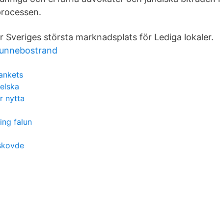
processen.
r Sveriges största marknadsplats för Lediga lokaler.
hunnebostrand
ankets
elska
r nytta
ning falun
skovde