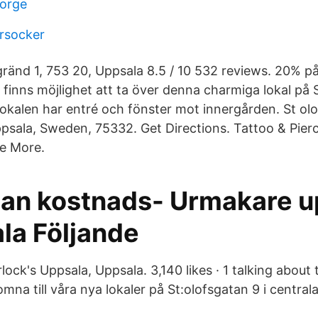
norge
orsocker
gränd 1, 753 20, Uppsala 8.5 / 10 532 reviews. 20% p
 finns möjlighet att ta över denna charmiga lokal på 
Lokalen har entré och fönster mot innergården. St ol
psala, Sweden, 75332. Get Directions. Tattoo & Pier
e More.
tan kostnads- Urmakare u
la Följande
ock's Uppsala, Uppsala. 3,140 likes · 1 talking about 
mna till våra nya lokaler på St:olofsgatan 9 i central