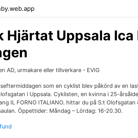
nby.web.app
 Hjärtat Uppsala Ica
agen
 en AD, urmakare eller tillverkare - EVIG
gseftermiddagen som en cyklist blev påkörd av en last
ofsgatan i Uppsala. Cyklisten, en kvinna i 25-årsålde
ang IL FORNO ITALIANO. hittar du på S:t Olofsgatan 8
saulan. Öppettider: Måndag – Lördag: 16-20.30.
 fund