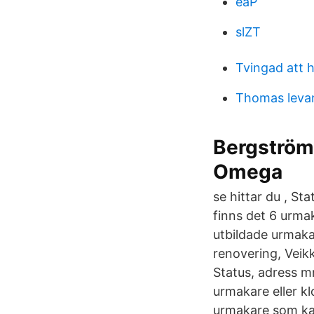
eaP
slZT
Tvingad att h
Thomas leva
Bergströms
Omega
se hittar du , St
finns det 6 urmak
utbildade urmaka
renovering, Veik
Status, adress m
urmakare eller kl
urmakare som kan 