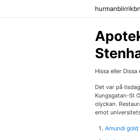
hurmanblirrikb
Apotek
Stenh
Hissa eller Dissa
Det var på tisda
Kungsgatan-St Ol
olyckan. Restaur
emot universitet
Amundi gold