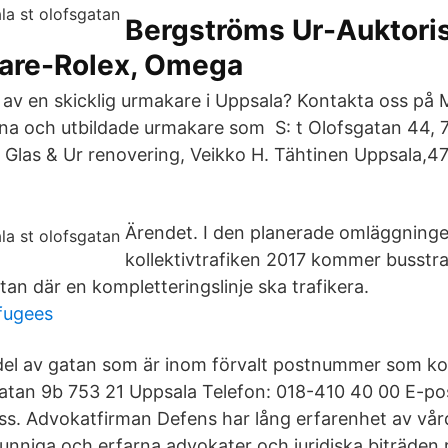
Bergströms Ur-Auktori
jare-Rolex, Omega
 av en skicklig urmakare i Uppsala? Kontakta oss på
arna och utbildade urmakare som S: t Olofsgatan 44, 
 Glas & Ur renovering, Veikko H. Tähtinen Uppsala,
Ärendet. I den planerade omläggning
kollektivtrafiken 2017 kommer busstra
tan där en kompletteringslinje ska trafikera.
fugees
 del av gatan som är inom förvalt postnummer som 
atan 9b 753 21 Uppsala Telefon: 018-410 40 00 E-pos
s. Advokatfirman Defens har lång erfarenhet av vår
unniga och erfarna advokater och juridiska biträden 