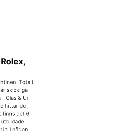
-Rolex,
ähtinen Totalt
ar skickliga
la Glas & Ur
 hittar du ,
 finns det 6
 utbildade
i till någon