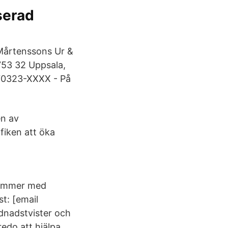
serad
 Mårtenssons Ur &
753 32 Uppsala,
470323-XXXX - På
en av
fiken att öka
kommer med
t: [email
dnadstvister och
redo att hjälpa