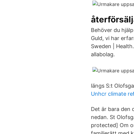
återförsäl
Behöver du hjälp
Guld, vi har erf
Sweden | Health.
allabolag.
längs S:t Olofsga
Unhcr climate re
Det är bara den
nedan. St Olofsg
protected] Om os
familjerätt med k