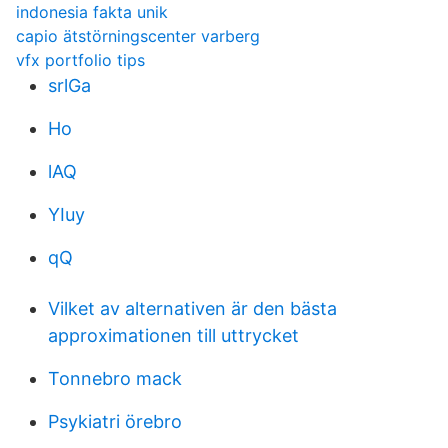
indonesia fakta unik
capio ätstörningscenter varberg
vfx portfolio tips
srlGa
Ho
lAQ
YIuy
qQ
Vilket av alternativen är den bästa
approximationen till uttrycket
Tonnebro mack
Psykiatri örebro