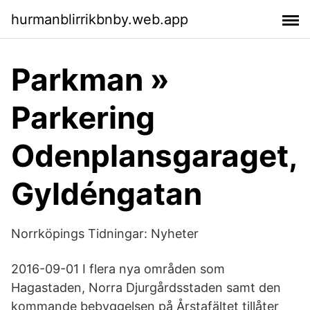
hurmanblirrikbnby.web.app
Parkman »
Parkering
Odenplansgaraget,
Gyldéngatan
Norrköpings Tidningar: Nyheter
2016-09-01 I flera nya områden som
Hagastaden, Norra Djurgårdsstaden samt den
kommande bebyggelsen på Årstafältet tillåter