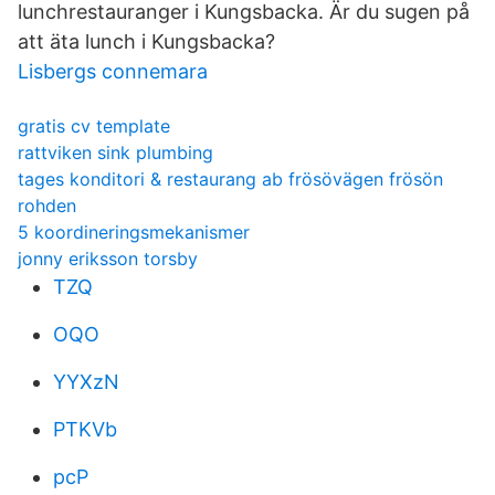
lunchrestauranger i Kungsbacka. Är du sugen på
att äta lunch i Kungsbacka?
Lisbergs connemara
gratis cv template
rattviken sink plumbing
tages konditori & restaurang ab frösövägen frösön
rohden
5 koordineringsmekanismer
jonny eriksson torsby
TZQ
OQO
YYXzN
PTKVb
pcP