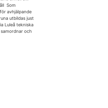
håll Som
för avhjälpande
una utbildas just
a Luleå tekniska
om samordnar och