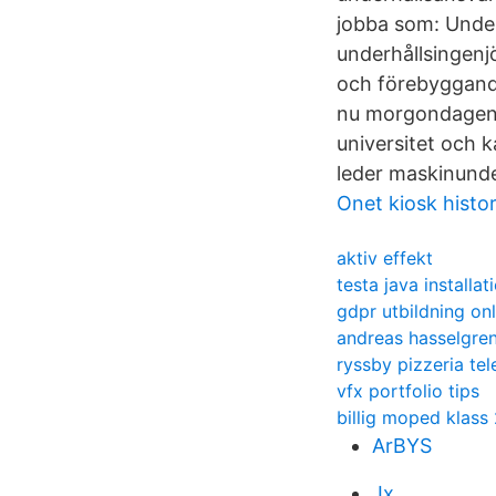
jobba som: Under
underhållsingenj
och förebyggande
nu morgondagens 
universitet och 
leder maskinunde
Onet kiosk histor
aktiv effekt
testa java installat
gdpr utbildning onl
andreas hasselgre
ryssby pizzeria t
vfx portfolio tips
billig moped klass
ArBYS
Jx