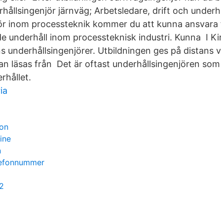
hållsingenjör järnväg; Arbetsledare, drift och under
ör inom processteknik kommer du att kunna ansvara 
 underhåll inom processteknisk industri. Kunna I Kir
underhållsingenjörer. Utbildningen ges på distans vi
kan läsas från Det är oftast underhållsingenjören s
rhållet.
ia
ion
ine
n
elefonnummer
 2