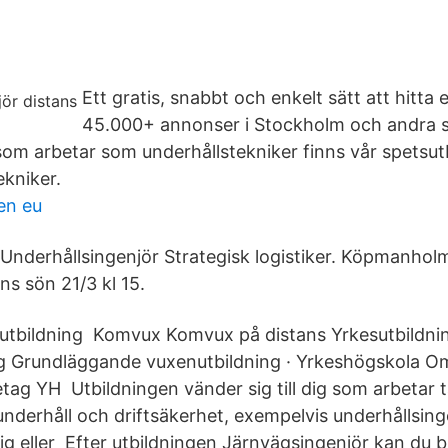
Ett gratis, snabbt och enkelt sätt att hitta
45.000+ annonser i Stockholm och andra st
 som arbetar som underhållstekniker finns vår spetsu
ekniker.
en eu
nderhållsingenjör Strategisk logistiker. Köpmanhol
ns sön 21/3 kl 15.
nsutbildning Komvux Komvux på distans Yrkesutbildni
ng Grundläggande vuxenutbildning · Yrkeshögskola O
ag YH Utbildningen vänder sig till dig som arbetar ta
underhåll och driftsäkerhet, exempelvis underhållsing
ig eller Efter utbildningen Järnvägsingenjör kan du b