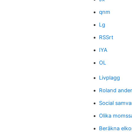
qnm
Lg
RSSrt
IYA
OL
Livplagg
Roland ander
Social samvar
Olika momss
Beräkna elko