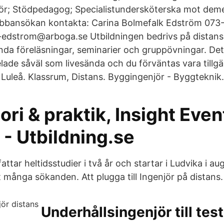
ör; Stödpedagog; Specialistundersköterska mot dem
bansökan kontakta: Carina Bolmefalk Edström 073-7
-edstrom@arboga.se Utbildningen bedrivs på distans
nda föreläsningar, seminarier och gruppövningar. De
elade såväl som livesända och du förväntas vara tillgä
 Luleå. Klassrum, Distans. Byggingenjör - Byggteknik.
eori & praktik, Insight Even
- Utbildning.se
ttar heltidsstudier i två år och startar i Ludvika i a
igt många sökanden. Att plugga till Ingenjör på distans.
Underhållsingenjör till tes