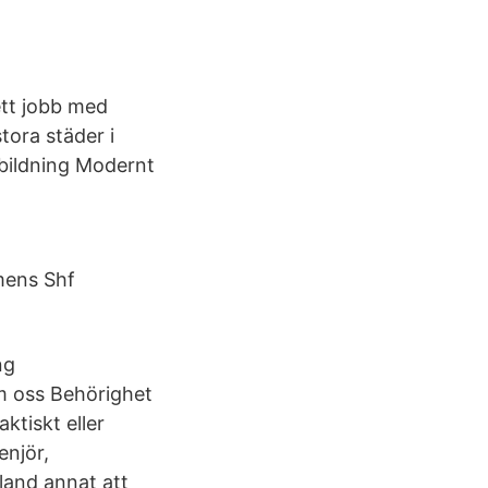
 ett jobb med
ora städer i
tbildning Modernt
mens Shf
ng
m oss Behörighet
ktiskt eller
enjör,
land annat att