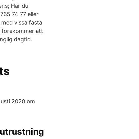
ens; Har du
65 74 77 eller
 med vissa fasta
t förekommer att
nglig dagtid.
ts
ugusti 2020 om
tutrustning