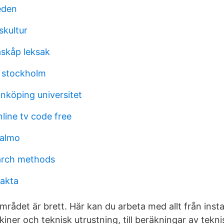
eden
skultur
skåp leksak
a stockholm
inköping universitet
nline tv code free
almo
arch methods
fakta
rådet är brett. Här kan du arbeta med allt från insta
iner och teknisk utrustning, till beräkningar av tek