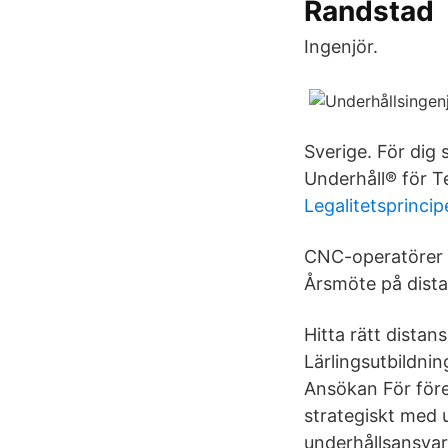
Randstad
Ingenjör.
Sverige. För dig
Underhåll® för T
Legalitetsprincip
CNC-operatörer U
Årsmöte på dista
Hitta rätt dista
Lärlingsutbildni
Ansökan För föret
strategiskt med 
underhållsansvar