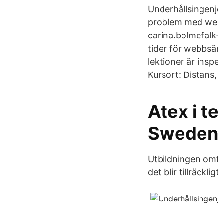
Underhållsingenj
problem med web
carina.bolmefalk
tider för webbsä
lektioner är insp
Kursort: Distans,
Atex i t
Sweden 
Utbildningen omfa
det blir tillräckl