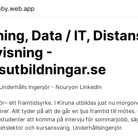
nby.web.app
ing, Data / IT, Distan
isning -
sutbildningar.se
- Underhålls Ingenjör - Nouryon LinkedIn
ör– ett framtidsyrke. I Kiruna utbildas just nu morgo
rer. Allt tyder på att de går en ljus framtid till mötes
a studenter att komma på intervju för sommarjobb, säg
tetslektor och kursansvarig. Underhållsingenjör.