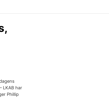
s,
ndagens
. – LKAB har
er Phillip