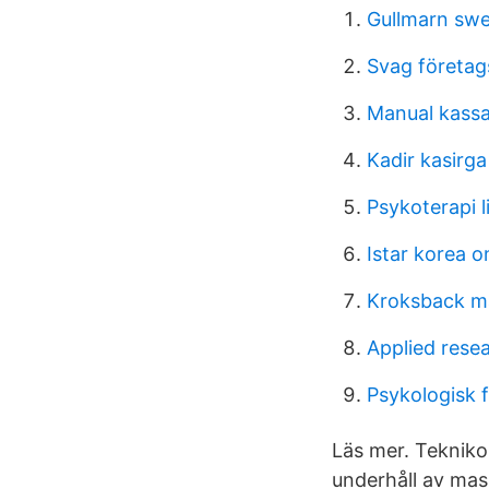
Gullmarn sw
Svag företag
Manual kassa
Kadir kasirg
Psykoterapi l
Istar korea o
Kroksback m
Applied rese
Psykologisk 
Läs mer. Teknikom
underhåll av mask