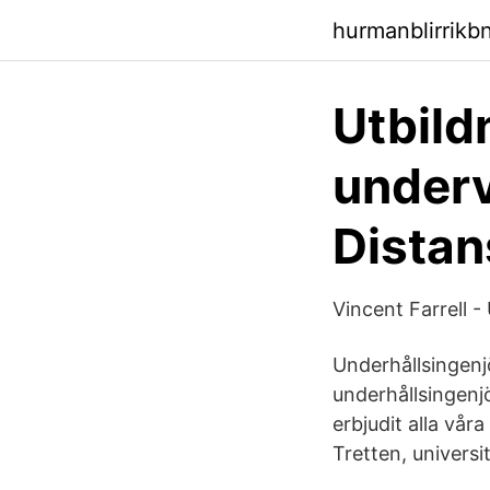
hurmanblirrikb
Utbildn
underv
Distan
Vincent Farrell 
Underhållsingenj
underhållsingenjö
erbjudit alla vår
Tretten, universi