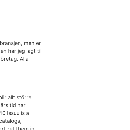
ntbransjen, men er
n har jeg lagt til
Företag. Alla
ir allt större
års tid har
0 Issuu is a
catalogs,
nd get them in