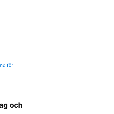
änd för
tag och