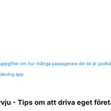
u uppgifter om hur många passagerare din bil är godk
räkning app
a
vju - Tips om att driva eget före