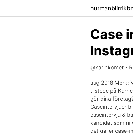
hurmanblirrikb
Case i
Instag
@karinkomet - 
aug 2018 Merk: Vi
tilstede på Karri
gör dina företag?
Caseintervjuer bl
caseintervju & b
kandidat som ni v
det gäller case-i