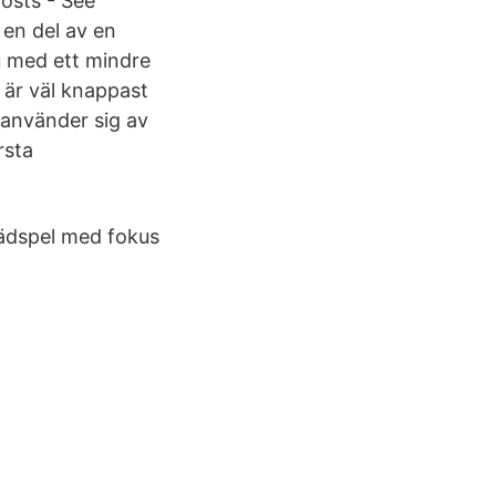
Posts - See
en del av en
ju med ett mindre
 är väl knappast
 använder sig av
rsta
brädspel med fokus