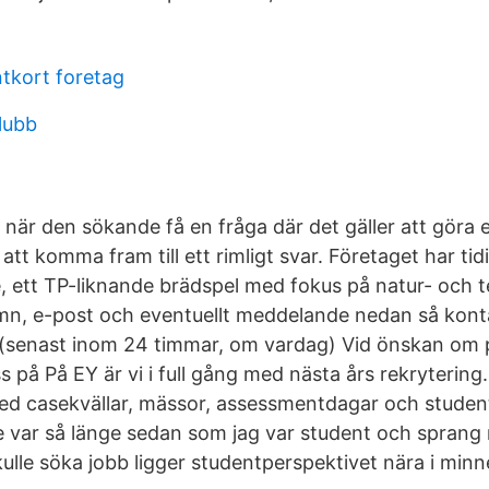
tkort foretag
klubb
r när den sökande få en fråga där det gäller att göra
att komma fram till ett rimligt svar. Företaget har tid
e, ett TP-liknande brädspel med fokus på natur- och t
namn, e-post och eventuellt meddelande nedan så kont
(senast inom 24 timmar, om vardag) Vid önskan om 
s på På EY är vi i full gång med nästa års rekrytering
 med casekvällar, mässor, assessmentdagar och student
e var så länge sedan som jag var student och sprang r
kulle söka jobb ligger studentperspektivet nära i minn