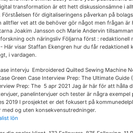
igital transformation är ett hett diskussionsämne i allt
 Förståelsen för digitaliseringens påverkan på bolag
och alltfler vet att de behöver gör något men frågan är
attarna Joakim Jansson och Marie Andervin tillsamman
forskning och näringsliv Följarna först : redaktionell
 Här visar Staffan Ekengren hur du får redaktionell
igt, i vardagen.
case intervju Embroidered Quilted Sewing Machine N
ase Green Case Interview Prep: The Ultimate Guide 
erview Prep: The 5 apr 2021 Jag är här för att hålla 
ervjuer, panelintervjuer och tester är några exempel 
 des 2019 I prosjektet er det fokusert på kommunedelp
r med og uten konsekvensutredninger.
list lön