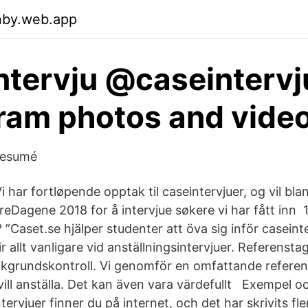
nby.web.app
ntervju @caseintervj
ram photos and vide
Resumé
 har fortløpende opptak til caseintervjuer, og vil bl
ereDagene 2018 for å intervjue søkere vi har fått inn
 ”Caset.se hjälper studenter att öva sig inför caseinte
ir allt vanligare vid anställningsintervjuer. Referensta
akgrundskontroll. Vi genomför en omfattande refere
ill anställa. Det kan även vara värdefullt Exempel och
ntervjuer finner du på internet, och det har skrivits f