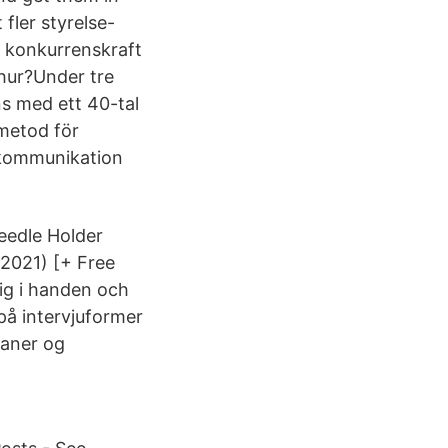
 fler styrelse-
s konkurrenskraft
 hur?Under tre
s med ett 40-tal
 metod för
 kommunikation
eedle Holder
(2021) [+ Free
dig i handen och
på intervjuformer
laner og