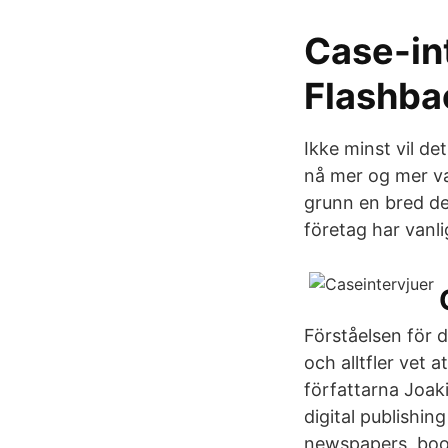
Case-int
Flashba
Ikke minst vil de
nå mer og mer van
grunn en bred def
företag har vanl
Förståelsen för d
och alltfler vet 
författarna Joak
digital publishin
newspapers, book