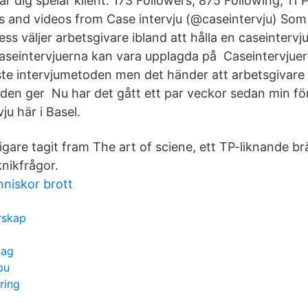
r dig spelar klient. 173 Followers, 875 Following, 11 
 and videos from Case intervju (@caseintervju) Som 
ss väljer arbetsgivare ibland att hålla en caseinterv
aseintervjuerna kan vara upplagda på Caseintervjuer
aste intervjumetoden men det händer att arbetsgivare
en ger Nu har det gått ett par veckor sedan min fö
ju här i Basel.
igare tagit fram The art of sciene, ett TP-liknande 
knikfrågor.
niskor brott
arskap
lag
pu
ring