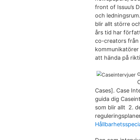
front of Issuu’s D
och ledningsrum.
blir allt större 
års tid har förf
co-creators från 
kommunikatörer -
att hända på rikt
C
Cases]. Case Int
guida dig Caseint
som blir allt 2.
reguleringsplane
Hållbarhetsspecia