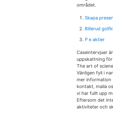
området.
Skapa presen
Billerud golf
P e aktier
Caseintervjuer ä
uppskattning för 
The art of scien
Vänligen fyll i 
mer information 
kontakt, maila os
vi har fullt upp
Eftersom det int
aktiviteter och s