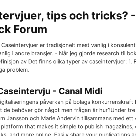
ervjuer, tips och tricks? -
ck Forum
t Caseintervjuer er tradisjonelt mest vanlig i konsule
lig i andre bransjer. - Når jeg gjorde research til boke
inisjon av Det finns olika typer av caseintervjuer: 1. 
iga problem.
Caseintervju - Canal Midi
igitaliseringens påverkan på bolags konkurrenskraft bl
att de behöver gör något men frågan är hur?Under tre 
im Jansson och Marie Andervin tillsammans med ett 4
g platform that makes it simple to publish magazines, 
s, and more online. Easily share your publications a