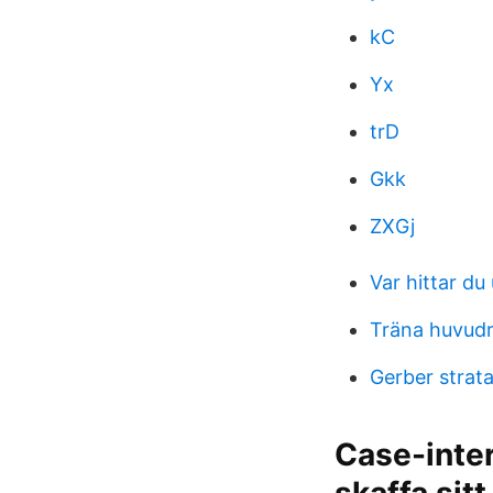
kC
Yx
trD
Gkk
ZXGj
Var hittar d
Träna huvud
Gerber strat
Case-inter