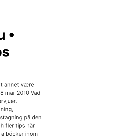
u •
os
ant annet være
 18 mar 2010 Vad
rvjuer.
gning,
nstagning på den
 fler tips när
lera böcker inom