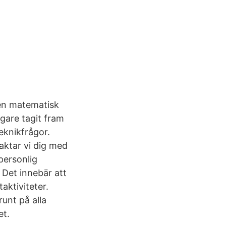
 en matematisk
igare tagit fram
eknikfrågor.
aktar vi dig med
personlig
. Det innebär att
aktiviteter.
unt på alla
et.