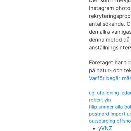
Den som intervjua
Instagram photos
rekryteringsproce
antal sökande. C
den allra vanlig
denna metod då d
anställningsinterv
Företaget har tid
på natur- och te
Varför begår män
ugl utbildning led
robert yin
filip ummer alla bo
postnord import u
outsourcing offsho
yVNZ